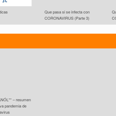
ticas
Que pasa si se infecta con
Qu
CORONAVIRUS (Parte 3)
C
NÓL** – resumen
eva pandemia de
avirus