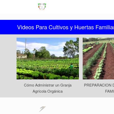
Skip
to
content
Videos Para Cultivos y Huertas Familia
Cómo Administrar un Granja
PREPARACION 
Agrícola Orgánica
FAMI