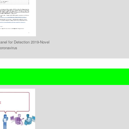
nel for Detection 2019-Novel
oronavirus