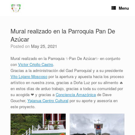
Skip
Menu
to
content
Mural realizado en la Parroquia Pan De
Azúcar
Posted on
May 25, 2021
Mural realizado en la Parroquia ✨Pan De Azúcar✨ en conjunto
con
Victor Criollo Castro
.
Gracias a la administración del Gad Parroquial y a su presidente
Vito Lojano Moscoso
por la apertura y apuesta hacia los proceso
artístico en nuestra zona, gracias a Doña Luz por su alimento 🔥
en estos días de arduo trabajo, gracias a toda su comunidad por
su acogida ❤ y gracias a
Conciencia Amazónica
de Dave
Goucher,
Yajanua Centro Cultural
por su aporte y asesoría en
este proyecto.